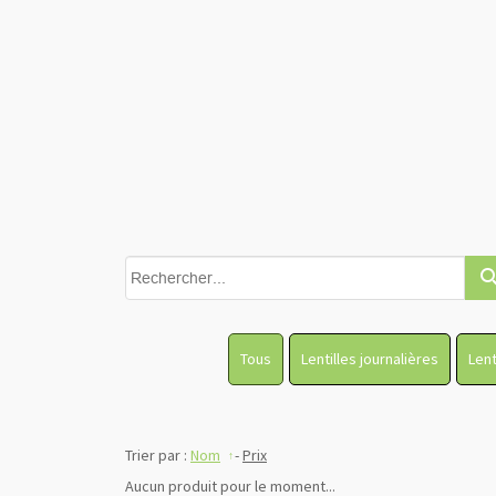
sear
Tous
Lentilles journalières
Lent
Trier par :
Nom
-
Prix
Aucun produit pour le moment...