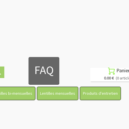
FAQ
Panie

ch
0.00 €
(0 artic
illes bi-mensuelles
Lentilles mensuelles
Produits d'entretien